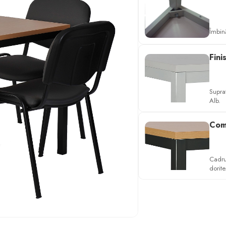
Îmbină
Fini
Supra
Alb.
Comp
Cadru
dorite