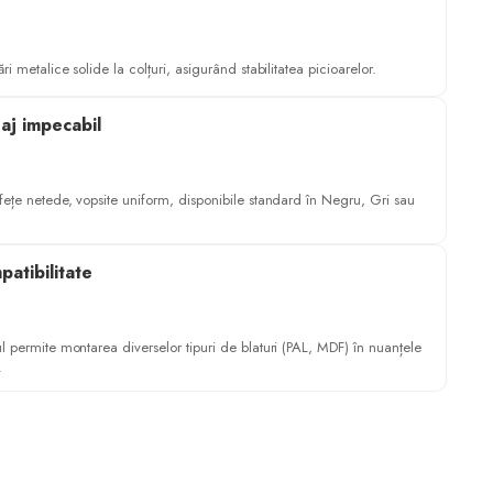
ri metalice solide la colțuri, asigurând stabilitatea picioarelor.
saj impecabil
fețe netede, vopsite uniform, disponibile standard în Negru, Gri sau
atibilitate
l permite montarea diverselor tipuri de blaturi (PAL, MDF) în nuanțele
.