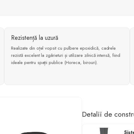
Rezistență la uzură
Realizate din oțel vopsit cu pulbere epoxidică, cadrele
rezistă excelent la zgârieturi și utilizare zilnică intensă, fiind
ideale pentru spații publice (Horeca, birouri).
Detalii de constr
Sist