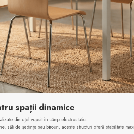
ntru spații dinamice
izate din oțel vopsit în câmp electrostatic.
e, săli de ședințe sau birouri, aceste structuri oferă stabilitate maxi