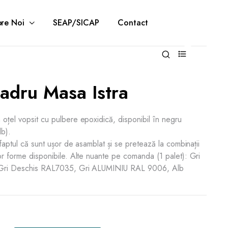
re Noi
SEAP/SICAP
Contact
0
adru Masa Istra
 oțel vopsit cu pulbere epoxidică, disponibil în negru
lb).
n faptul că sunt ușor de asamblat și se pretează la combinații
lor forme disponibile. Alte nuante pe comanda (1 palet): Gri
, Gri Deschis RAL7035, Gri ALUMINIU RAL 9006, Alb