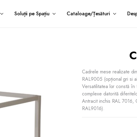
Soluții pe Spațiu
Cataloage/Țesături
Desp
C
Cadrele mese realizate din
RAL9005 (opțional gri si a
Versatilitatea lor constă î
complexe datorită diferite
Antracit inchis RAL 7016
RAL9016).