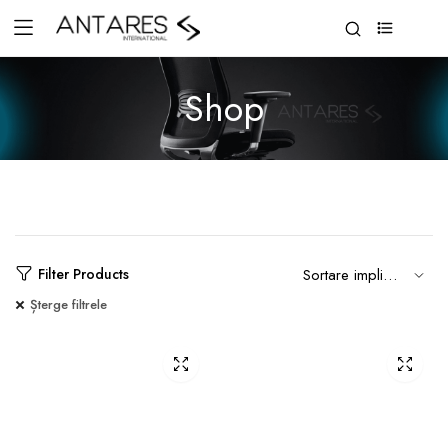
0
Shop
Filter Products
Șterge filtrele