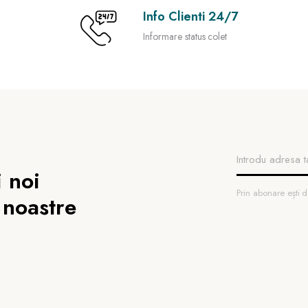
Info Clienti 24/7
Informare status colet
 noi
Prin abonare ești
 noastre