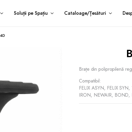
Soluții pe Spațiu
Cataloage/Țesături
Desp
 4D
Brațe din polipropilenă reg
Compatibil:
FELIX ASYN, FELIX SYN
IRON, NEWAIR, BOND, 