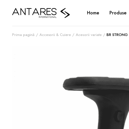
Home
Produse
Prima pagină
Accesorii & Cuiere
Acesorii variate
BR STRONG