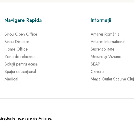
Navigare Rapidă
Informații
Birou Open Office
Antares România
Birou Director
Antares International
Home Office
Sustenabilitate
Zone de relaxare
Misiune și Viziune
Soluții pentru acasă
SEAP
Spațiu educațional
Cariere
Medical
Mega Outlet Scaune Cluj
epturile rezervate de Antares.