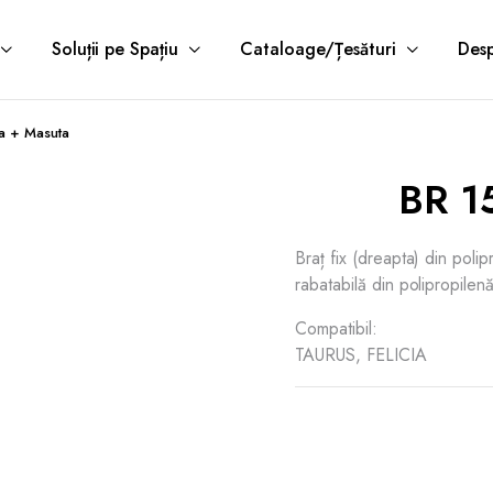
Soluții pe Spațiu
Cataloage/Țesături
Desp
a + Masuta
BR 1
Braț fix (dreapta) din polip
rabatabilă din polipropilen
Compatibil:
TAURUS, FELICIA