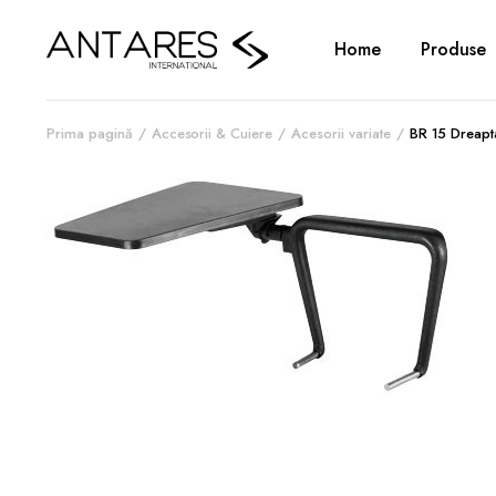
Home
Produse
Prima pagină
Accesorii & Cuiere
Acesorii variate
BR 15 Dreapt