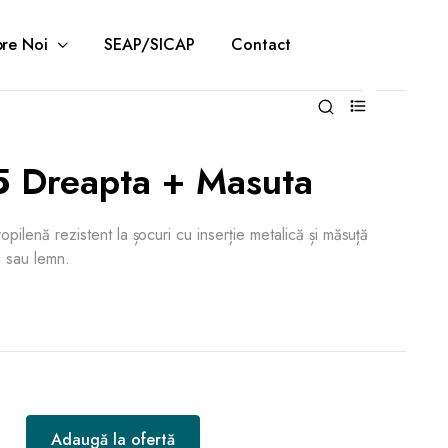
re Noi
SEAP/SICAP
Contact
0
5 Dreapta + Masuta
ropilenă rezistent la șocuri cu inserție metalică și măsuță
ă sau lemn.
Adaugă la ofertă