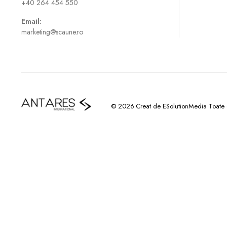
+40 264 454 550
Email:
marketing@scaune.ro
© 2026 Creat de ESolutionMedia Toate dr