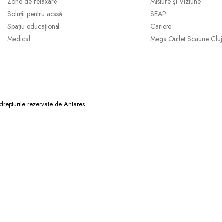
Zone de relaxare
Misiune și Viziune
Soluții pentru acasă
SEAP
Spațiu educațional
Cariere
Medical
Mega Outlet Scaune Cluj
epturile rezervate de Antares.