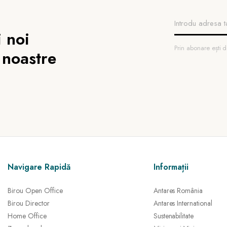
 noi
Prin abonare ești
 noastre
Navigare Rapidă
Informații
Birou Open Office
Antares România
Birou Director
Antares International
Home Office
Sustenabilitate