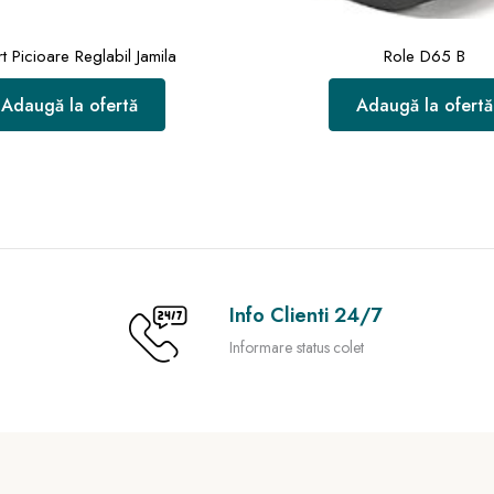
t Picioare Reglabil Jamila
Role D65 B
Adaugă la ofertă
Adaugă la ofertă
Info Clienti 24/7
Informare status colet