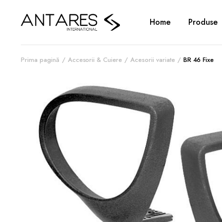
Home
Produse
Prima pagină
Accesorii & Cuiere
Acesorii variate
BR 46 Fixe