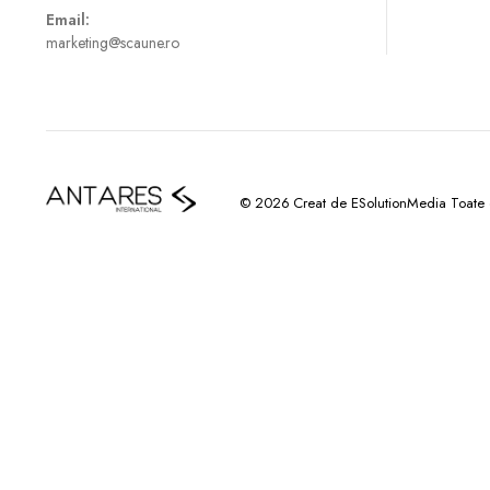
Email:
marketing@scaune.ro
© 2026 Creat de ESolutionMedia Toate dr