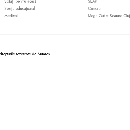
Soluții pentru acasă
SEAP
Spațiu educațional
Cariere
Medical
Mega Outlet Scaune Cluj
epturile rezervate de Antares.