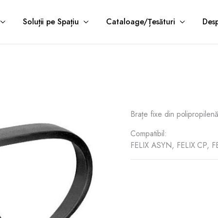
Soluții pe Spațiu
Cataloage/Țesături
Desp
Brațe fixe din polipropilenă
Compatibil:
FELIX ASYN, FELIX CP, F