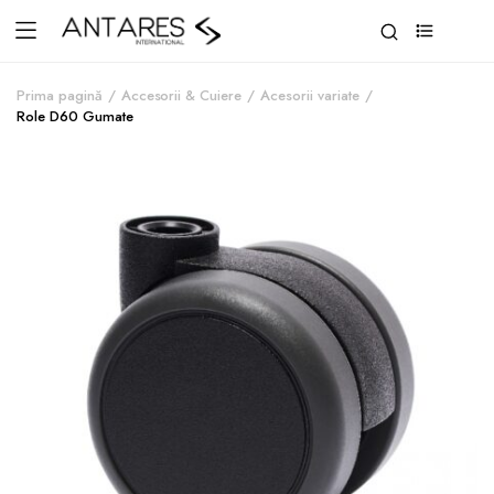
0
Prima pagină
Accesorii & Cuiere
Acesorii variate
Role D60 Gumate