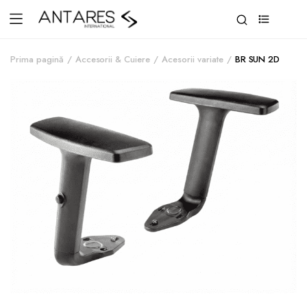
0
Prima pagină
Accesorii & Cuiere
Acesorii variate
BR SUN 2D