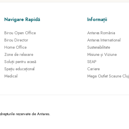
Navigare Rapidă
Informații
Birou Open Office
Antares România
Birou Director
Antares International
Home Office
Sustenabilitate
Zone de relaxare
Misiune și Viziune
Soluții pentru acasă
SEAP
Spațiu educațional
Cariere
Medical
Mega Outlet Scaune Cluj
epturile rezervate de Antares.