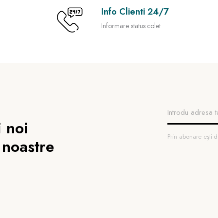
Info Clienti 24/7
Informare status colet
 noi
Prin abonare ești
 noastre