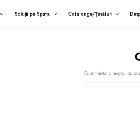
Soluții pe Spațiu
Cataloage/Țesături
Desp
Cuier metalic negru, cu s