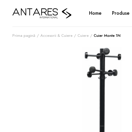
Home
Produse
Prima pagină
Accesorii & Cuiere
Cuiere
Cuier Monte 1N