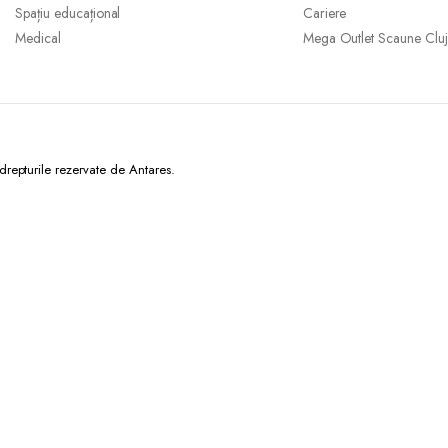
Spațiu educațional
Cariere
Medical
Mega Outlet Scaune Cluj
epturile rezervate de Antares.