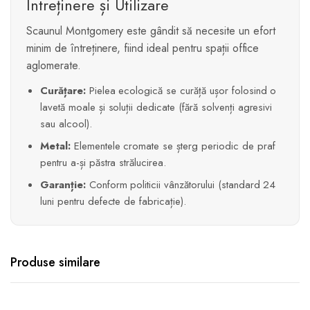
Întreținere și Utilizare
Scaunul Montgomery este gândit să necesite un efort
minim de întreținere, fiind ideal pentru spații office
aglomerate.
Curățare:
Pielea ecologică se curăță ușor folosind o
lavetă moale și soluții dedicate (fără solvenți agresivi
sau alcool).
Metal:
Elementele cromate se șterg periodic de praf
pentru a-și păstra strălucirea.
Garanție:
Conform politicii vânzătorului (standard 24
luni pentru defecte de fabricație).
Produse similare