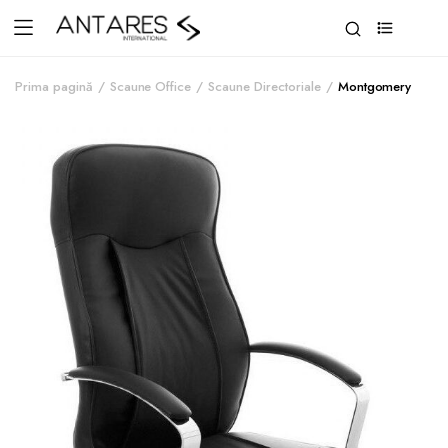
0
Prima pagină
Scaune Office
Scaune Directoriale
Montgomery