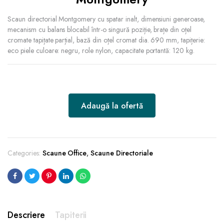
Scaun directorial Montgomery cu spatar inalt, dimensiuni generoase,
mecanism cu balans blocabil într-o singură poziție, brațe din oțel
cromate tapițate parțial, bază din oțel cromat dia. 690 mm, tapițerie:
eco piele culoare: negru, role nylon, capacitate portantă: 120 kg.
Adaugă la ofertă
Categories:
Scaune Office
,
Scaune Directoriale
Descriere
Tapiterii