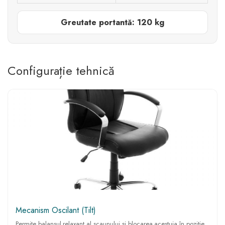
Greutate portantă: 120 kg
Configurație tehnică
Mecanism Oscilant (Tilt)
Permite balansul relaxant al scaunului și blocarea acestuia în poziție