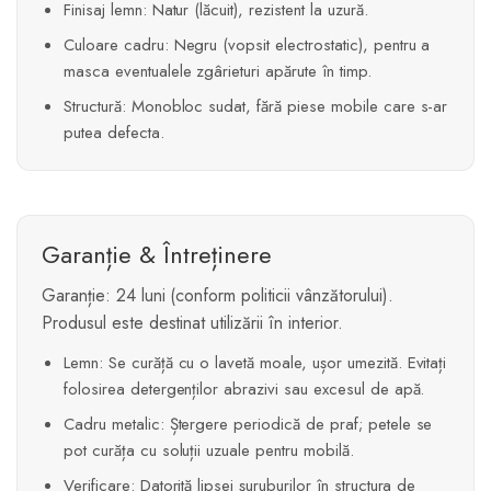
Finisaj lemn: Natur (lăcuit), rezistent la uzură.
Culoare cadru: Negru (vopsit electrostatic), pentru a
masca eventualele zgârieturi apărute în timp.
Structură: Monobloc sudat, fără piese mobile care s-ar
putea defecta.
Garanție & Întreținere
Garanție: 24 luni (conform politicii vânzătorului).
Produsul este destinat utilizării în interior.
Lemn: Se curăță cu o lavetă moale, ușor umezită. Evitați
folosirea detergenților abrazivi sau excesul de apă.
Cadru metalic: Ștergere periodică de praf; petele se
pot curăța cu soluții uzuale pentru mobilă.
Verificare: Datorită lipsei șuruburilor în structura de