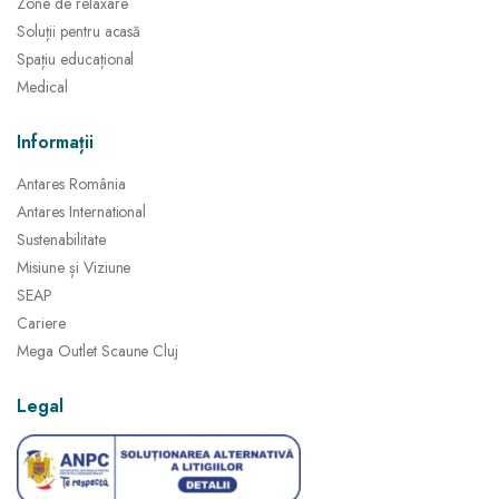
Zone de relaxare
Soluții pentru acasă
Spațiu educațional
Medical
Informații
Antares România
Antares International
Sustenabilitate
Misiune și Viziune
SEAP
Cariere
Mega Outlet Scaune Cluj
Legal