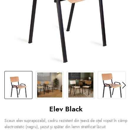
Elev Black
Scaun elev suprapozabil, cadru rezistent din țeavă de oțel vopsit în câmp
electrostatic (negru), șezut și spătar din lemn stratificat lăcuit.