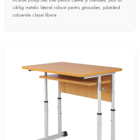
Include poliță sub blat pentru caiete și manuale, plus un
cârlig metalic lateral robust pentru ghiozdan, păstrând
culoarele clasei libere.