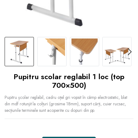
Pupitru scolar reglabil 1 loc (top
700×500)
Pupitru școlar reglabil, cadru oțel gri vopsit în câmp electrostatic, blat
din mdf rotunjit la colțuri (grosime 18mm), suport cărți, cuier rucsac,
secțiunile terminale sunt acoperite cu dopuri din pp.