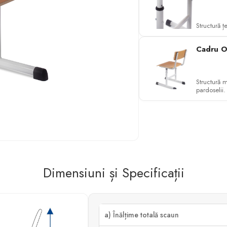
Structură ț
Cadru O
Structură m
pardoselii.
Dimensiuni și Specificații
a) Înălțime totală scaun