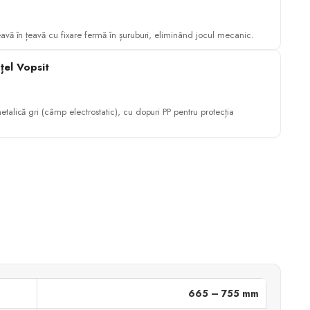
eavă în țeavă cu fixare fermă în șuruburi, eliminând jocul mecanic.
țel Vopsit
etalică gri (câmp electrostatic), cu dopuri PP pentru protecția
665 – 755 mm