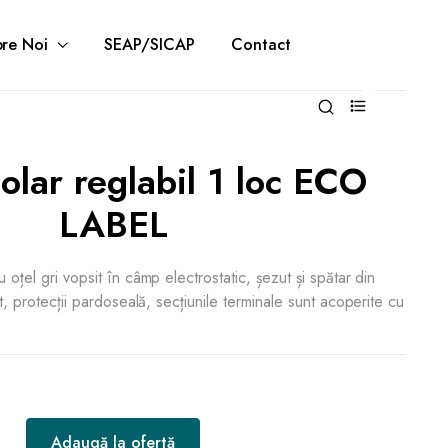
re Noi
SEAP/SICAP
Contact
0
olar reglabil 1 loc ECO
LABEL
 oțel gri vopsit în câmp electrostatic, șezut și spătar din
it, protecții pardoseală, secțiunile terminale sunt acoperite cu
Adaugă la ofertă