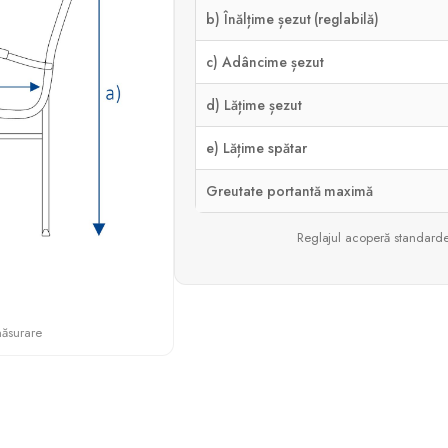
b) Înălțime șezut (reglabilă)
c) Adâncime șezut
d) Lățime șezut
e) Lățime spătar
Greutate portantă maximă
Reglajul acoperă standarde
măsurare