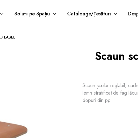
Soluții pe Spațiu
Cataloage/Țesături
Desp
ECO LABEL
Scaun sc
Scaun școlar reglabil, cadru
lemn stratificat de fag lăcu
dopuri din pp.