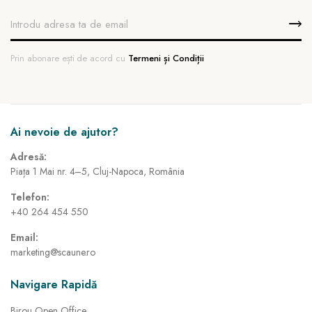
Prin abonare ești de acord cu
Termeni și Condiții
Ai nevoie de ajutor?
Adresă:
Piața 1 Mai nr. 4–5, Cluj-Napoca, România
Telefon:
+40 264 454 550
Email:
marketing@scaune.ro
Navigare Rapidă
Birou Open Office