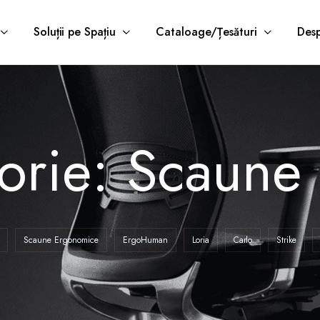
Soluții pe Spațiu
Cataloage/Țesături
Desp
gorie:
Scaune 
Scaune Ergonomice
ErgoHuman
Loria
Carlo
Strike