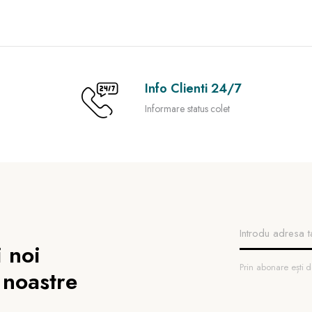
Info Clienti 24/7
Informare status colet
 noi
Prin abonare ești
 noastre