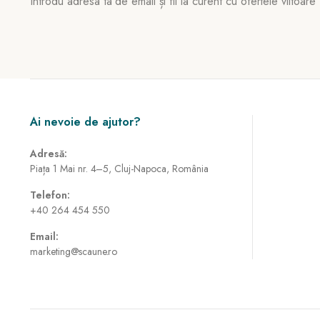
Introdu adresa ta de email și fii la curent cu ofertele viitoare
Ai nevoie de ajutor?
Adresă:
Piața 1 Mai nr. 4–5, Cluj-Napoca, România
Telefon:
+40 264 454 550
Email:
marketing@scaune.ro