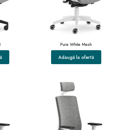
H
Pure White Mesh
ă
Adaugă la ofertă