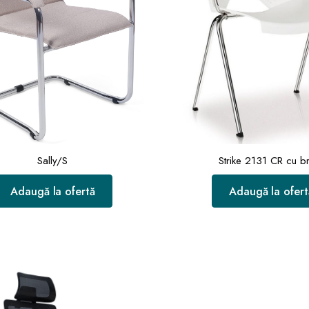
Sally/S
Strike 2131 CR cu b
Adaugă la ofertă
Adaugă la ofert