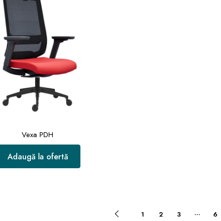
Vexa PDH
Adaugă la ofertă
…
1
2
3
6