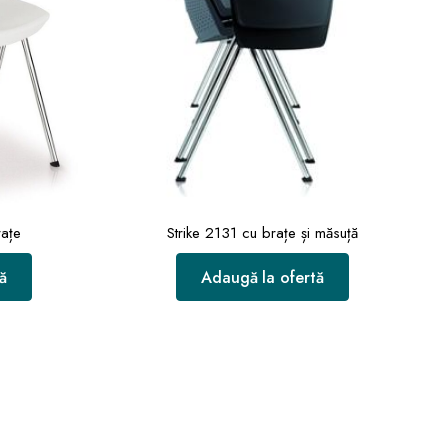
rațe
Strike 2131 cu brațe și măsuță
ă
Adaugă la ofertă