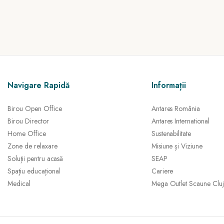
Navigare Rapidă
Informații
Birou Open Office
Antares România
Birou Director
Antares International
Home Office
Sustenabilitate
Zone de relaxare
Misiune și Viziune
Soluții pentru acasă
SEAP
Spațiu educațional
Cariere
Medical
Mega Outlet Scaune Cluj