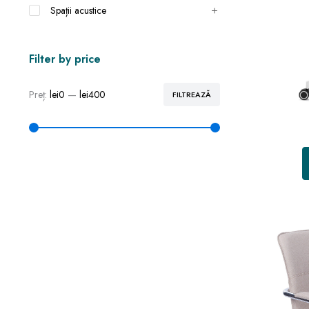
Spații acustice
Filter by price
Preț:
lei0
—
lei400
FILTREAZĂ