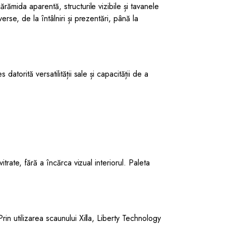
rămida aparentă, structurile vizibile și tavanele
rse, de la întâlniri și prezentări, până la
s datorită versatilității sale și capacității de a
itrate, fără a încărca vizual interiorul. Paleta
rin utilizarea scaunului Xilla, Liberty Technology