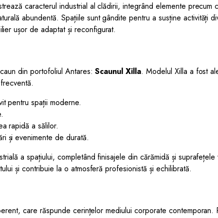
trează caracterul industrial al clădirii, integrând elemente precum că
rală abundentă. Spațiile sunt gândite pentru a susține activități dive
ier ușor de adaptat și reconfigurat.
 scaun din portofoliul Antares:
Scaunul Xilla
. Modelul Xilla a fost ale
 frecventă.
vit pentru spații moderne.
e.
a rapidă a sălilor.
ări și evenimente de durată.
trială a spațiului, completând finisajele din cărămidă și suprafețele v
ului și contribuie la o atmosferă profesionistă și echilibrată.
i coerent, care răspunde cerințelor mediului corporate contemporan. P