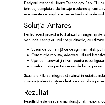
Designul interior al Liberty Technology Park Cluj păs
tehnice, completate de finisaje moderne și lumină natu
evenimente de amploare, necesitând soluții de mobil
Soluția Antares
Pentru acest proiect a fost utilizat un singur tip de
răspunde cerințelor unui spațiu dinamic, cu utilizare
Scaun de conferință cu design minimalist, potri
Construcție robustă, adecvată utilizării intensiv
Ușor de manevrat și stivuit, pentru reconfigurare
Confort optim pentru sesiuni de lucru, prezent
Scaunele Xilla se integrează natural în estetica indus
cromatică aleasă susține identitatea vizuală a proiect
Rezultat
Rezultatul este un spațiu multifuncțional, flexibil ș