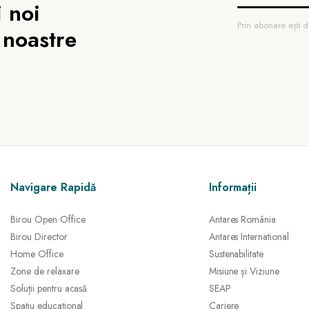
 noi
Prin abonare ești
 noastre
Navigare Rapidă
Informații
Birou Open Office
Antares România
Birou Director
Antares International
Home Office
Sustenabilitate
Zone de relaxare
Misiune și Viziune
Soluții pentru acasă
SEAP
Spațiu educațional
Cariere