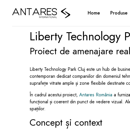
Home
Produse
Liberty Technology P
Proiect de amenajare rea
Liberty Technology Park Cluj este un hub de business
contemporan dedicat companiilor din domeniul tehnolo
suprafețe vitrate ample și zone flexibile destinate c
În cadrul acestui proiect,
Antares România
a furniza
funcțional și coerent din punct de vedere vizual. Ale
spațiilor.
Concept și context