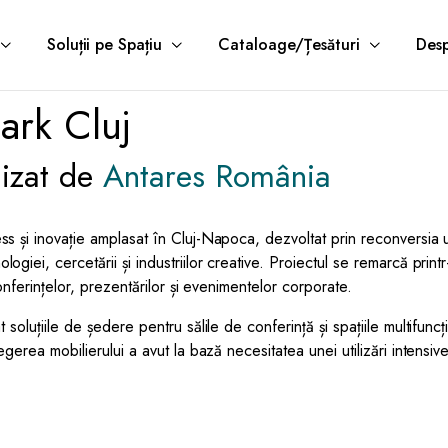
Soluții pe Spațiu
Cataloage/Țesături
Desp
ark Cluj
lizat de
Antares România
 și inovație amplasat în Cluj-Napoca, dezvoltat prin reconversia un
giei, cercetării și industriilor creative. Proiectul se remarcă print
onferințelor, prezentărilor și evenimentelor corporate.
t soluțiile de ședere pentru sălile de conferință și spațiile multifun
gerea mobilierului a avut la bază necesitatea unei utilizări intensive