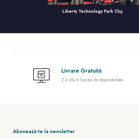
rk Cluj
Opera Summer House Cluj
Livrare Gratuită
2-3 zile în funcție de disponibilitate
Abonează-te la newsletter