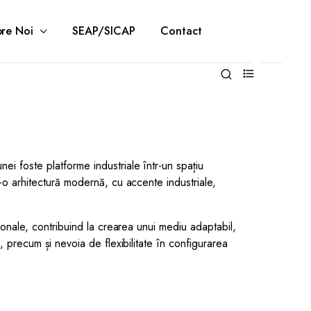
re Noi
SEAP/SICAP
Contact
0
ei foste platforme industriale într-un spațiu
r-o arhitectură modernă, cu accente industriale,
cționale, contribuind la crearea unui mediu adaptabil,
, precum și nevoia de flexibilitate în configurarea