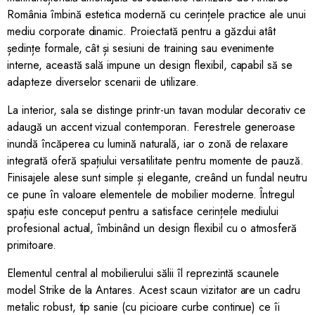
România îmbină estetica modernă cu cerințele practice ale unui
mediu corporate dinamic. Proiectată pentru a găzdui atât
ședințe formale, cât și sesiuni de training sau evenimente
interne, această sală impune un design flexibil, capabil să se
adapteze diverselor scenarii de utilizare.
La interior, sala se distinge printr-un tavan modular decorativ ce
adaugă un accent vizual contemporan. Ferestrele generoase
inundă încăperea cu lumină naturală, iar o zonă de relaxare
integrată oferă spațiului versatilitate pentru momente de pauză.
Finisajele alese sunt simple și elegante, creând un fundal neutru
ce pune în valoare elementele de mobilier moderne. Întregul
spațiu este conceput pentru a satisface cerințele mediului
profesional actual, îmbinând un design flexibil cu o atmosferă
primitoare.
Elementul central al mobilierului sălii îl reprezintă scaunele
model Strike de la Antares. Acest scaun vizitator are un cadru
metalic robust, tip sanie (cu picioare curbe continue) ce îi