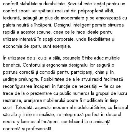
conferă stabilitate și durabilitate. Șezutul este tapițat pentru un
confort sporit, iar spătarul realizat din polipropilenă albă,
texturată, adaugă un plus de modernitate și se armonizează cu
paleta neutră a încăperii. Designul inteligent permite stivuirea
rapidă a acestor scaune, ceea ce le face ideale pentru
utilizare intensivă în spații corporate, unde flexibilitatea și
economia de spațiu sunt esențiale.
În utilizarea de zi cu zi a sălii, scaunele Strike aduc multiple
beneficii. Confortul și ergonomia designului lor asigură o
postură corectă și comodă pentru participanți, chiar și în
ședințe prelungite. Posibilitatea de a le stivui rapid facilitează
reconfigurarea încăperii în funcție de necesități – fie că se
trece de la o prezentare cu public numeros la grupuri de lucru
restrânse, aranjarea mobilierului poate fi modificată în timp
scurt. Totodată, aspectul modern al modelului Strike, cu finisajul
său alb și liniile minimaliste, se integrează perfect în decorul
neutru și luminos al încăperii, contribuind la o ambianță
coerentă și profesionistă.