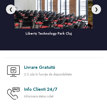
❮
❯
 Technology Park Cluj
Opera Summer House C
Livrare Gratuită
2-3 zile în funcție de disponibilitate
Info Clienti 24/7
Informare status colet