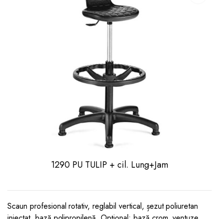
1290 PU TULIP + cil. Lung+Jam
Scaun profesional rotativ, reglabil vertical, șezut poliuretan
injectat, bază polipropilenă. Opțional: bază crom, ventuze,