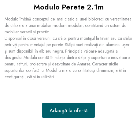
Modulo Perete 2.1m
Modulo îmbină conceptul cel mai clasic al unei biblioteci cu versatilitatea
de utilizare a unei mobilier modern modular, constituind un sistem de
mobilier versatil și practic.
Disponibil în două versiuni: cu stâlpi pentru montajul la tavan sau cu stâlpi
potriviți pentru montajul pe perete. Stâlpii sunt realizați din aluminiu ușor
și sunt disponibili în alb sau negru. Principala valoare adăugată a
designului Modula constă în relația dintre stâlpi și suporturile inovatoare
pentru rafturi, proiectate și dezvoltate de Antares. Caracteristicile
suporturilor conferă lui Modul o mare versatilitate și dinamism, atât în
configurații, cât și în utilizări.
Adaugă la ofertă