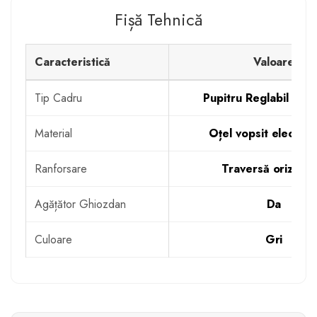
Fișă Tehnică
Caracteristică
Valoare
Tip Cadru
Pupitru Reglabil Ran
Material
Oțel vopsit electros
Ranforsare
Traversă orizonta
Agățător Ghiozdan
Da
Culoare
Gri