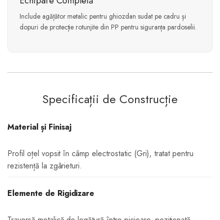
Echipare Completă
Include agățător metalic pentru ghiozdan sudat pe cadru și
dopuri de protecție rotunjite din PP pentru siguranța pardoselii.
Specificații de Construcție
Material și Finisaj
Profil oțel vopsit în câmp electrostatic (Gri), tratat pentru
rezistență la zgârieturi.
Elemente de Rigidizare
Traversă metalică de legătură între picioare, poziționată