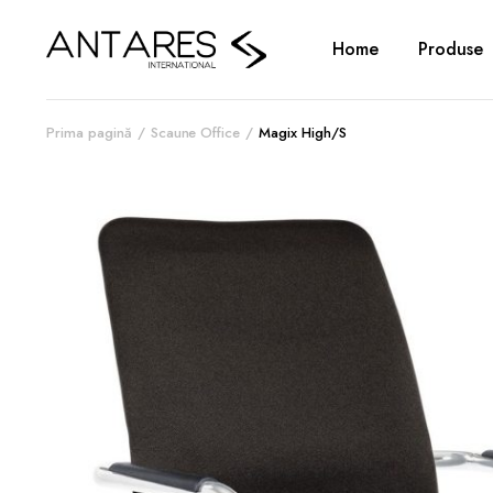
Home
Produse
Prima pagină
Scaune Office
Magix High/S