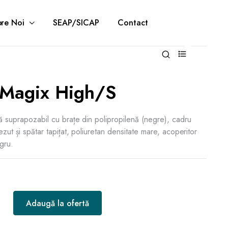
re Noi
SEAP/SICAP
Contact
0
Magix High/S
ță suprapozabil cu brațe din polipropilenă (negre), cadru
ezut și spătar tapițat, poliuretan densitate mare, acoperitor
gru.
Adaugă la ofertă