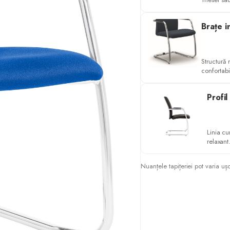
Brațe i
Structură 
confortabi
Profi
Linia cu
relaxant
Nuanțele tapițeriei pot varia uș