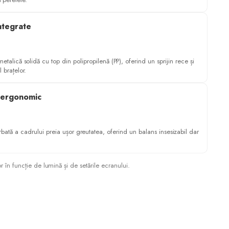
ntegrate
metalică solidă cu top din polipropilenă (PP), oferind un sprijin rece și
l brațelor.
l ergonomic
rbată a cadrului preia ușor greutatea, oferind un balans insesizabil dar
.
or în funcție de lumină și de setările ecranului.