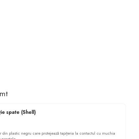
imt
ie spate (Shell)
r din plastic negru care protejează tapițeria la contactul cu muchia
 peretele.