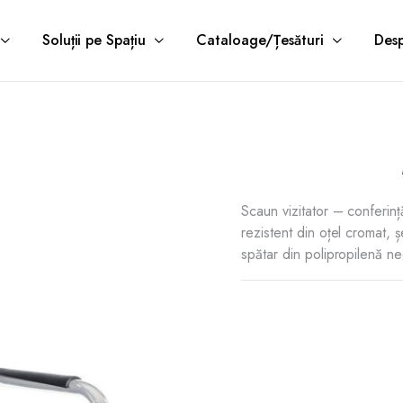
Soluții pe Spațiu
Cataloage/Țesături
Desp
Scaun vizitator – conferin
rezistent din oțel cromat, ș
spătar din polipropilenă ne