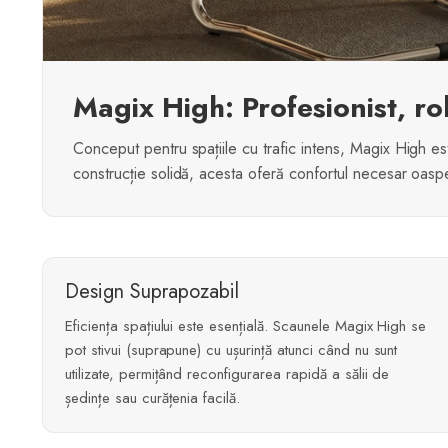
Magix High: Profesionist, rob
Conceput pentru spațiile cu trafic intens, Magix High es
construcție solidă, acesta oferă confortul necesar oaspe
Design Suprapozabil
Eficiența spațiului este esențială. Scaunele Magix High se
pot stivui (suprapune) cu ușurință atunci când nu sunt
utilizate, permițând reconfigurarea rapidă a sălii de
ședințe sau curățenia facilă.