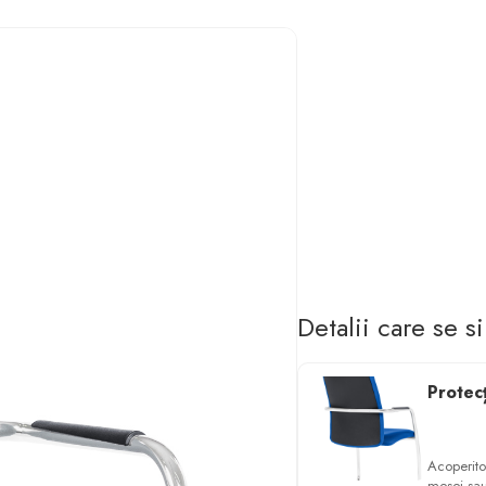
Detalii care se s
Protecț
Acoperito
mesei sau