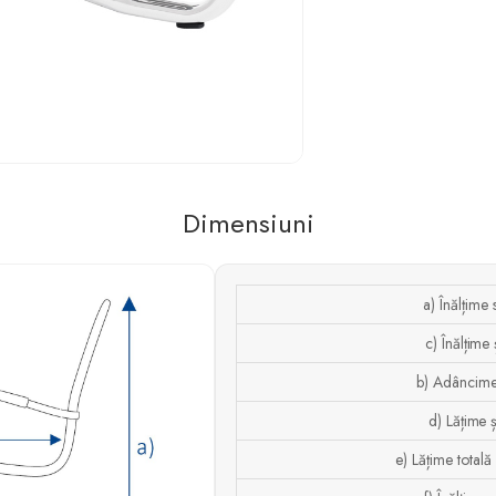
Dimensiuni
a) Înălțime
c) Înălțime
b) Adâncime
d) Lățime 
e) Lățime totală