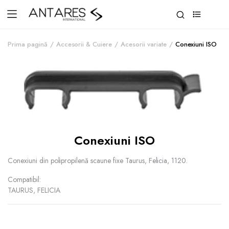
0
Prima pagină
Accesorii & Cuiere
Acesorii variate
Conexiuni ISO
Conexiuni ISO
Conexiuni din polipropilenă scaune fixe Taurus, Felicia, 1120.
Compatibil:
TAURUS, FELICIA