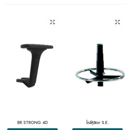
BR STRONG 4D
Înălțător S.E.