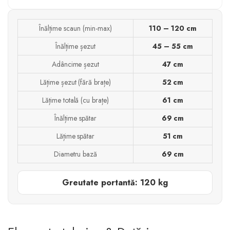
Înălțime scaun (min-max)
110 – 120 cm
Înălțime șezut
45 – 55 cm
Adâncime șezut
47 cm
Lățime șezut (fără brațe)
52 cm
Lățime totală (cu brațe)
61 cm
Înălțime spătar
69 cm
Lățime spătar
51 cm
Diametru bază
69 cm
Greutate portantă: 120 kg