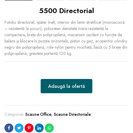
5500 Directorial
Fotoliu directorial, spătar înalt, interior din lemn stratificat (monoscoică
– rezistentă la șocuri), poliuretan densitate mare rezistentă la
compactare, brațe din polipropilenă, mecanism oscilant cu funcție de
balans și blocare în poziție orizontală, piston cu gaz, acoperitor cilindru
negru din polipropilenă, role nylon pentru mochetă, bază cu 5 brațe din
polipropilenă, greutate portantă 120 kg.
Adaugă la ofertă
Categories:
Scaune Office
,
Scaune Directoriale