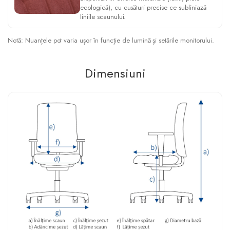
ecologică), cu cusături precise ce subliniază
liniile scaunului.
Notă: Nuanțele pot varia ușor în funcție de lumină și setările monitorului.
Dimensiuni