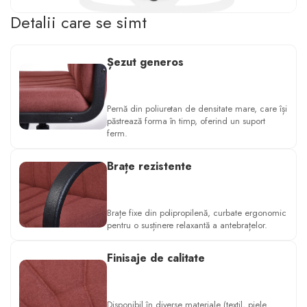
Detalii care se simt
Șezut generos
Pernă din poliuretan de densitate mare, care își
păstrează forma în timp, oferind un suport
ferm.
Brațe rezistente
Brațe fixe din polipropilenă, curbate ergonomic
pentru o susținere relaxantă a antebrațelor.
Finisaje de calitate
Disponibil în diverse materiale (textil, piele