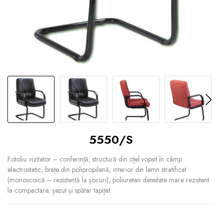
5550/S
Fotoliu vizitator – conferință, structură din oțel vopsit în câmp
electrostatic, brațe din polipropilenă, interior din lemn stratificat
(monoscoică – rezistentă la șocuri), poliuretan densitate mare rezistent
la compactare, șezut și spătar tapițat.