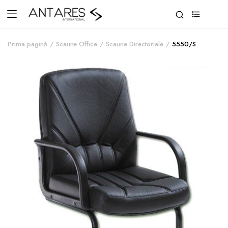
0
Prima pagină
Scaune Office
Scaune Directoriale
5550/S