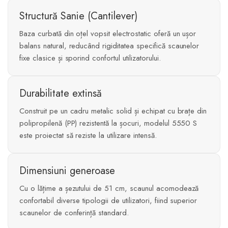
Structură Sanie (Cantilever)
Baza curbată din oțel vopsit electrostatic oferă un ușor
balans natural, reducând rigiditatea specifică scaunelor
fixe clasice și sporind confortul utilizatorului.
Durabilitate extinsă
Construit pe un cadru metalic solid și echipat cu brațe din
polipropilenă (PP) rezistentă la șocuri, modelul 5550 S
este proiectat să reziste la utilizare intensă.
Dimensiuni generoase
Cu o lățime a șezutului de 51 cm, scaunul acomodează
confortabil diverse tipologii de utilizatori, fiind superior
scaunelor de conferință standard.