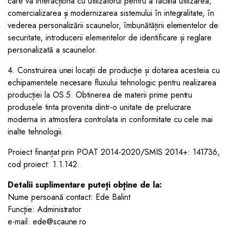
care va interacționa cu utilizatorul pentru a facilita utilizarea,
comercializarea și modernizarea sistemului în integralitate, în
vederea personalizării scaunelor, îmbunătățirii elementelor de
securitate, introducerii elementelor de identificare și reglare
personalizată a scaunelor.
4. Construirea unei locații de producție și dotarea acesteia cu
echipamentele necesare fluxului tehnologic pentru realizarea
producției la OS.5. Obtinerea de materii prime pentru
produsele tinta provenita dintr-o unitate de prelucrare
moderna in atmosfera controlata in conformitate cu cele mai
inalte tehnologii.
Proiect finanțat prin POAT 2014-2020/SMIS 2014+: 141736,
cod proiect: 1.1.142.
Detalii suplimentare puteţi obţine de la:
Nume persoană contact: Ede Balint
Funcţie: Administrator
e-mail: ede@scaune.ro