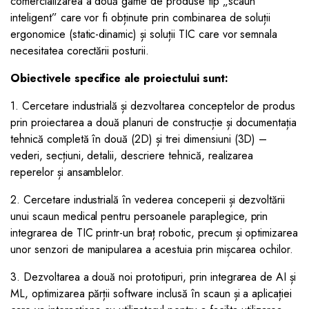
comercializarea a două game de produse tip „scaun
inteligent” care vor fi obținute prin combinarea de soluții
ergonomice (static-dinamic) și soluții TIC care vor semnala
necesitatea corectării posturii.
Obiectivele specifice ale proiectului sunt:
1. Cercetare industrială și dezvoltarea conceptelor de produs
prin proiectarea a două planuri de construcție și documentația
tehnică completă în două (2D) și trei dimensiuni (3D) –
vederi, secțiuni, detalii, descriere tehnică, realizarea
reperelor și ansamblelor.
2. Cercetare industrială în vederea conceperii și dezvoltării
unui scaun medical pentru persoanele paraplegice, prin
integrarea de TIC printr-un braț robotic, precum și optimizarea
unor senzori de manipularea a acestuia prin mișcarea ochilor.
3. Dezvoltarea a două noi prototipuri, prin integrarea de AI și
ML, optimizarea părții software inclusă în scaun și a aplicației