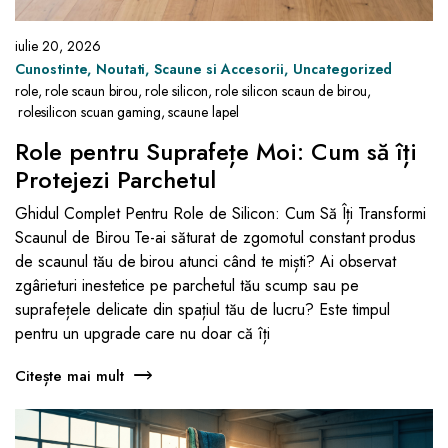
iulie 20, 2026
Cunostinte
Noutati
Scaune si Accesorii
Uncategorized
role
,
role scaun birou
,
role silicon
,
role silicon scaun de birou
,
rolesilicon scuan gaming
,
scaune lapel
Role pentru Suprafețe Moi: Cum să îți
Protejezi Parchetul
Ghidul Complet Pentru Role de Silicon: Cum Să Îți Transformi
Scaunul de Birou Te-ai săturat de zgomotul constant produs
de scaunul tău de birou atunci când te miști? Ai observat
zgârieturi inestetice pe parchetul tău scump sau pe
suprafețele delicate din spațiul tău de lucru? Este timpul
pentru un upgrade care nu doar că îți
Citește mai mult