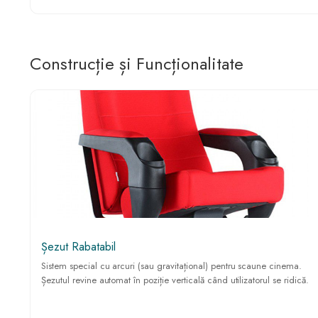
Construcție și Funcționalitate
Șezut Rabatabil
Sistem special cu arcuri (sau gravitațional) pentru scaune cinema.
Șezutul revine automat în poziție verticală când utilizatorul se ridică.