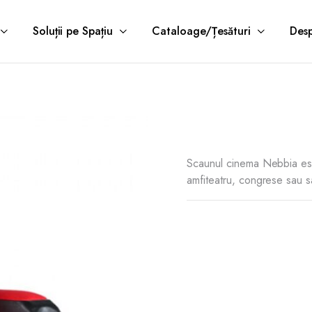
Soluții pe Spațiu
Cataloage/Țesături
Desp
Scaunul cinema Nebbia este
amfiteatru, congrese sau sa