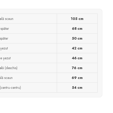
tală scaun
105 cm
 spătar
68 cm
spătar
50 cm
 șezut
42 cm
e șezut
46 cm
lă (deschis)
76 cm
ală scaun
69 cm
 (centru-centru)
54 cm