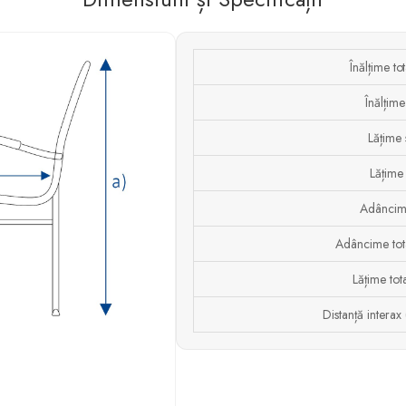
Înălțime to
Înălțime
Lățime 
Lățime
Adâncim
Adâncime tota
Lățime tot
Distanță interax