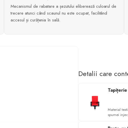
Mecanismul de rabatare a șezutului eliberează culoarul de
trecere atunci când scaunul nu este ocupat, facilitând
accesul și curățenia în sală.
Detalii care con
Tapițeri
Material text
spumei injec