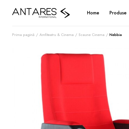
Home
Produse
Prima pagină
Amfiteatru & Cinema
Scaune Cinema
Nebbia