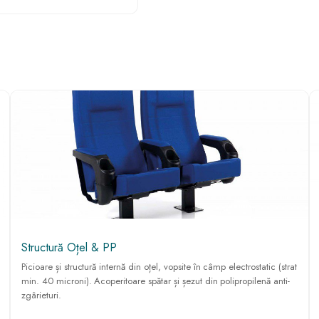
Structură Oțel & PP
Picioare și structură internă din oțel, vopsite în câmp electrostatic (strat
min. 40 microni). Acoperitoare spătar și șezut din polipropilenă anti-
zgârieturi.