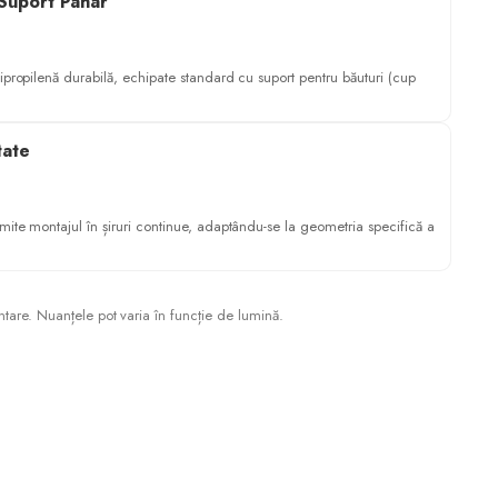
 Suport Pahar
lipropilenă durabilă, echipate standard cu suport pentru băuturi (cup
tate
mite montajul în șiruri continue, adaptându-se la geometria specifică a
ntare. Nuanțele pot varia în funcție de lumină.