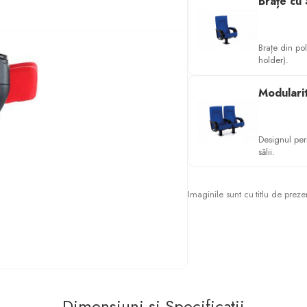
Brațe cu
Brațe din po
holder).
Modulari
Designul per
sălii.
Imaginile sunt cu titlu de preze
Dimensiuni și Specificații