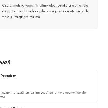
Cadrul metalic vopsit în câmp electrostatic și elementele
de protecție din polipropilenă asigură o durată lungă de
viață și întreținere minimă.
tează
e Premium
il rezistent la uzură, aplicat impecabil pe formele geometrice ale
tate.