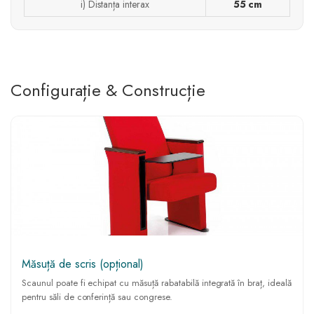
i) Distanța interax
55 cm
Configurație & Construcție
Măsuță de scris (opțional)
Scaunul poate fi echipat cu măsuță rabatabilă integrată în braț, ideală
pentru săli de conferință sau congrese.