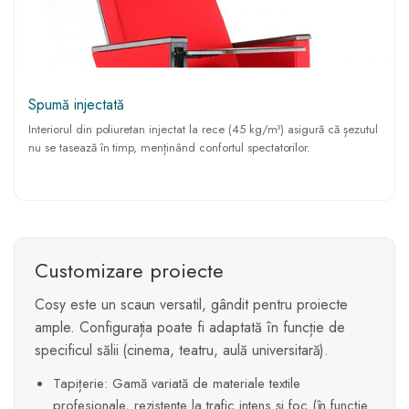
Spumă injectată
Interiorul din poliuretan injectat la rece (45 kg/m³) asigură că șezutul
nu se tasează în timp, menținând confortul spectatorilor.
Customizare proiecte
Cosy este un scaun versatil, gândit pentru proiecte
ample. Configurația poate fi adaptată în funcție de
specificul sălii (cinema, teatru, aulă universitară).
Tapițerie: Gamă variată de materiale textile
profesionale, rezistente la trafic intens și foc (în funcție