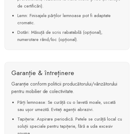
de certificări).
Lemn: Finisajele părților lemnoase pot fi adaptate
cromatic.
Dotări: Măsuță de scris rabatabilă (opțional),
numerotare rând/loc (opțional).
Garanție & întreținere
Garanție conform politicii producătorului/vânzătorului
pentru mobilier de colectivitate.
Părți lemnoase: Se curăță cu o lavetă moale, uscată
sau ușor umezită. Evitați agenții abrazivi.
Tapițerie: Aspirare periodică. Petele se curăță local cu
soluții speciale pentru tapițerie, fără a uda excesiv
spuma.