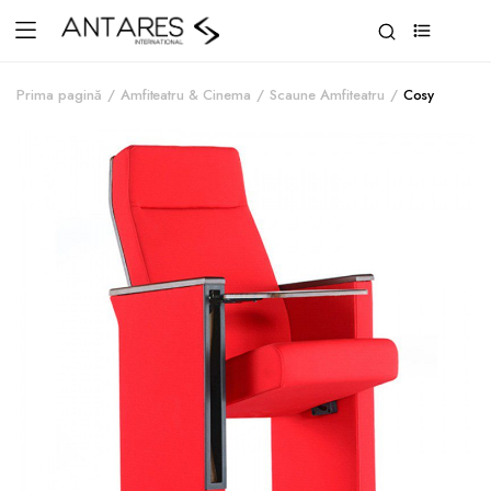
0
Prima pagină
Amfiteatru & Cinema
Scaune Amfiteatru
Cosy