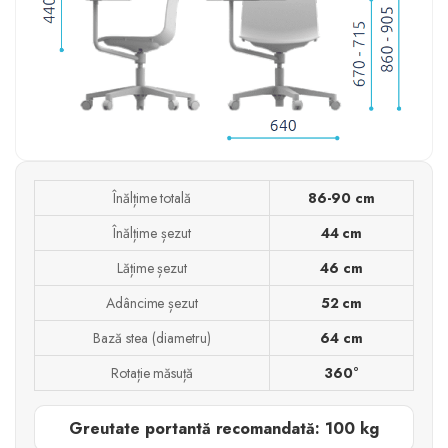
Înălțime totală
86-90 cm
Înălțime șezut
44 cm
Lățime șezut
46 cm
Adâncime șezut
52 cm
Bază stea (diametru)
64 cm
Rotație măsuță
360°
Greutate portantă recomandată: 100 kg