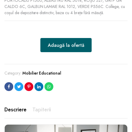
PORTOCALIU P150U, ALBASTRU RAL 5014, ROȘU 527, GRI P GR
CALDO 6C, GALBUN LAMAIE RAL 1012, VERDE P556C. College, cu
coșul de depozitare distinctiv, baza cu 4 brațe fără măsuță.
Adaugă la ofertă
Category:
Mobilier Educational
Descriere
Tapiterii