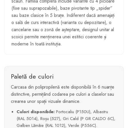
scaun. Familia completă include variante cu 4 picioare
(fixe sau suprapozabile), baze pivotante tip „spider”
sau baze clasice în 5 brațe. Indiferent dacă amenajați
o sală de curs interactivă (varianta cu depozitare), o
cancelarie sau o zonă de așteptare, designul unitar al
scoicii permite menținerea unei estitici coerente și
moderne în toată instituția.
Paletă de culori
Carcasa din polipropilenă este disponibilă în 6 nuanțe
distinctive, permițând codarea pe culori a claselor sau
crearea unor spații vizuale dinamice.
Culori disponibile:
Portocaliu (P150U), Albastru
(RAL 5014), Roșu (527), Gri Cald (P GR CALDO 6C),
Galben Lămâie (RAL 1012), Verde (P556C).