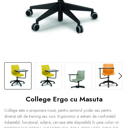
College Ergo cu Masuta
College este o propunere nouă, pentru sectorul școlar sau pentru
diversă săli de training sau curs. Ergonomic si extrem de confortabil.
Adaptabil, funcțional, subțire, carcasa este disponibilă în șase culori vii.