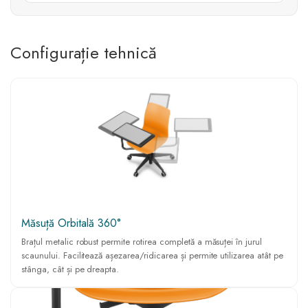
Configurație tehnică
Măsuță Orbitală 360°
Brațul metalic robust permite rotirea completă a măsuței în jurul
scaunului. Facilitează așezarea/ridicarea și permite utilizarea atât pe
stânga, cât și pe dreapta.