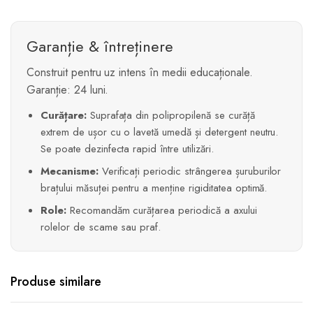
Garanție & întreținere
Construit pentru uz intens în medii educaționale.
Garanție: 24 luni.
Curățare:
Suprafața din polipropilenă se curăță
extrem de ușor cu o lavetă umedă și detergent neutru.
Se poate dezinfecta rapid între utilizări.
Mecanisme:
Verificați periodic strângerea șuruburilor
brațului măsuței pentru a menține rigiditatea optimă.
Role:
Recomandăm curățarea periodică a axului
rolelor de scame sau praf.
Produse similare