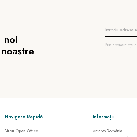
 noi
Prin abonare ești
 noastre
Navigare Rapidă
Informații
Birou Open Office
Antares România