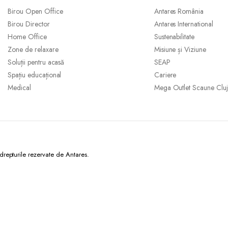
Birou Open Office
Antares România
Birou Director
Antares International
Home Office
Sustenabilitate
Zone de relaxare
Misiune și Viziune
Soluții pentru acasă
SEAP
Spațiu educațional
Cariere
Medical
Mega Outlet Scaune Cluj
epturile rezervate de Antares.