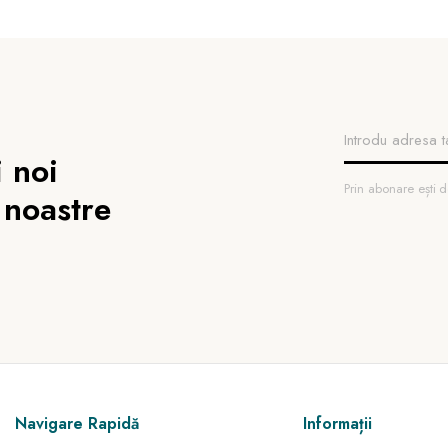
 noi
Prin abonare ești
 noastre
Navigare Rapidă
Informații