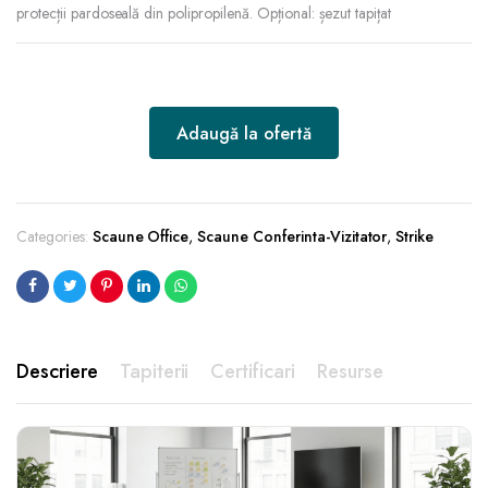
protecții pardoseală din polipropilenă. Opțional: șezut tapițat
Adaugă la ofertă
Categories:
Scaune Office
,
Scaune Conferinta-Vizitator
,
Strike
Descriere
Tapiterii
Certificari
Resurse