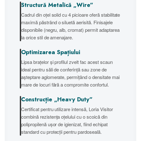
Structură Metalică „Wire”
Cadrul din oțel solid cu 4 picioare oferă stabilitate
maximă păstrând o siluetă aerisită. Finisajele
disponibile (negru, alb, cromat) permit adaptarea
la orice stil de amenajare.
Optimizarea Spațiului
Lipsa brațelor și profilul zvelt fac acest scaun
ideal pentru săli de conferință sau zone de
așteptare aglomerate, permițând o densitate mai
mare de locuri fără a compromite confortul.
Construcție „Heavy Duty”
Certificat pentru utilizare intensă, Loria Visitor
combină rezistența oțelului cu o scoică din
polipropilenă ușor de igienizat, fiind echipat
standard cu protecții pentru pardoseală.