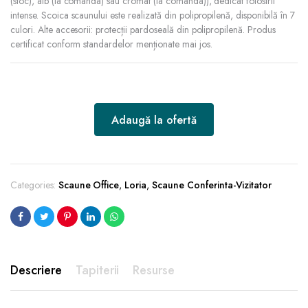
(stoc), alb (la comanda) sau cromat (la comanda)), dedicat folosirii
intense. Scoica scaunului este realizată din polipropilenă, disponibilă în 7
culori. Alte accesorii: protecții pardoseală din polipropilenă. Produs
certificat conform standardelor menționate mai jos.
Adaugă la ofertă
Categories:
Scaune Office
,
Loria
,
Scaune Conferinta-Vizitator
Descriere
Tapiterii
Resurse