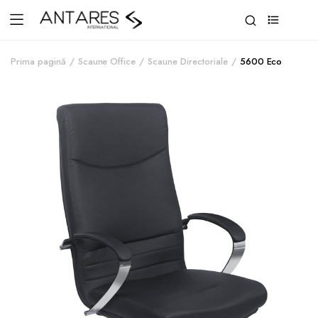
0
Prima pagină
Scaune Office
Scaune Directoriale
5600 Eco