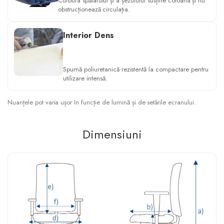
Curbura spătarului și a șezutului susține coloana și nu
obstrucționează circulația.
Interior Dens
Spumă poliuretanică rezistentă la compactare pentru
utilizare intensă.
Nuanțele pot varia ușor în funcție de lumină și de setările ecranului.
Dimensiuni