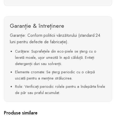
Garanție & întreținere
Garanție: Conform politicii vânzătorului (standard 24
luni pentru defecte de fabricație).
Curățare: Suprafețele din eco-piele se șterg cu o
lavetă moale, ușor umezită în apă călduță. Evitați
detergenții duri sau solvenții.
Elemente cromate: Se șterg periodic cu o cârpă
uscată pentru a menține strălucirea.
Role: Verificați periodic rolele pentru a îndepărta firele
de păr sau praful acumulat.
Produse similare