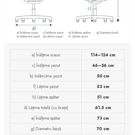
a) Înălțime scaun
114–124 cm
c) Înălțime șezut
46–56 cm
b) Adâncime șezut
50 cm
f) Lățime șezut
53 cm
h) Lățime spătar
51 cm
d) Lățime totală (cu brațe)
61.5 cm
e) Înălțime spătar
73 cm
g) Diametru bază
70 cm