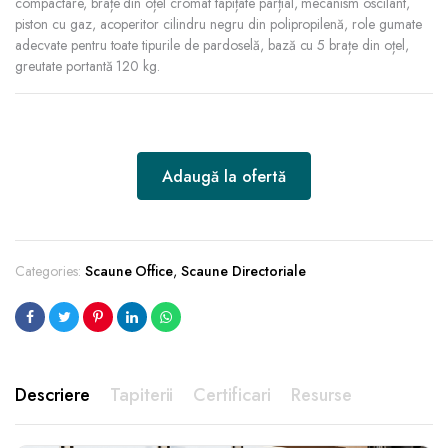
compactare, brațe din oțel cromat tapițate parțial, mecanism oscilant,
piston cu gaz, acoperitor cilindru negru din polipropilenă, role gumate
adecvate pentru toate tipurile de pardoselă, bază cu 5 brațe din oțel,
greutate portantă 120 kg.
Adaugă la ofertă
Categories:
Scaune Office
,
Scaune Directoriale
Descriere
Tapiterii
Certificari
Resurse