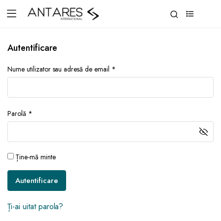
0
Autentificare
Nume utilizator sau adresă de email
*
Parolă
*
Ține-mă minte
Autentificare
Ți-ai uitat parola?