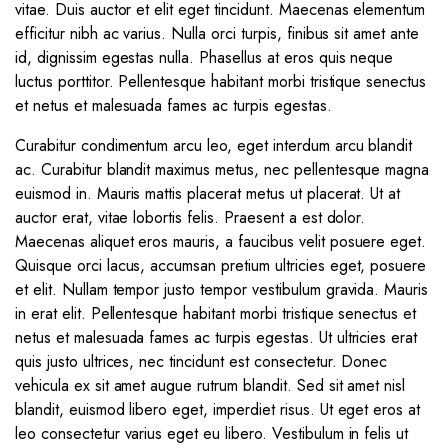
vitae. Duis auctor et elit eget tincidunt. Maecenas elementum
efficitur nibh ac varius. Nulla orci turpis, finibus sit amet ante
id, dignissim egestas nulla. Phasellus at eros quis neque
luctus porttitor. Pellentesque habitant morbi tristique senectus
et netus et malesuada fames ac turpis egestas.
Curabitur condimentum arcu leo, eget interdum arcu blandit
ac. Curabitur blandit maximus metus, nec pellentesque magna
euismod in. Mauris mattis placerat metus ut placerat. Ut at
auctor erat, vitae lobortis felis. Praesent a est dolor.
Maecenas aliquet eros mauris, a faucibus velit posuere eget.
Quisque orci lacus, accumsan pretium ultricies eget, posuere
et elit. Nullam tempor justo tempor vestibulum gravida. Mauris
in erat elit. Pellentesque habitant morbi tristique senectus et
netus et malesuada fames ac turpis egestas. Ut ultricies erat
quis justo ultrices, nec tincidunt est consectetur. Donec
vehicula ex sit amet augue rutrum blandit. Sed sit amet nisl
blandit, euismod libero eget, imperdiet risus. Ut eget eros at
leo consectetur varius eget eu libero. Vestibulum in felis ut