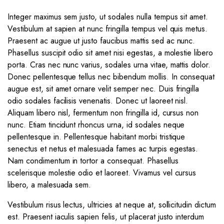
Integer maximus sem justo, ut sodales nulla tempus sit amet.
Vestibulum at sapien at nunc fringilla tempus vel quis metus.
Praesent ac augue ut justo faucibus mattis sed ac nunc.
Phasellus suscipit odio sit amet nisi egestas, a molestie libero
porta. Cras nec nunc varius, sodales urna vitae, mattis dolor.
Donec pellentesque tellus nec bibendum mollis. In consequat
augue est, sit amet ornare velit semper nec. Duis fringilla
odio sodales facilisis venenatis. Donec ut laoreet nisl.
Aliquam libero nisl, fermentum non fringilla id, cursus non
nunc. Etiam tincidunt rhoncus urna, id sodales neque
pellentesque in. Pellentesque habitant morbi tristique
senectus et netus et malesuada fames ac turpis egestas.
Nam condimentum in tortor a consequat. Phasellus
scelerisque molestie odio et laoreet. Vivamus vel cursus
libero, a malesuada sem.
Vestibulum risus lectus, ultricies at neque at, sollicitudin dictum
est. Praesent iaculis sapien felis, ut placerat justo interdum