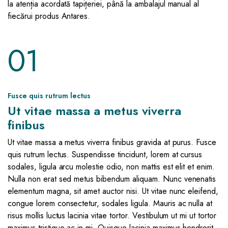
la atenția acordată tapițeriei, până la ambalajul manual al
fiecărui produs Antares.
01
Fusce quis rutrum lectus
Ut vitae massa a metus viverra
finibus
Ut vitae massa a metus viverra finibus gravida at purus. Fusce
quis rutrum lectus. Suspendisse tincidunt, lorem at cursus
sodales, ligula arcu molestie odio, non mattis est elit et enim.
Nulla non erat sed metus bibendum aliquam. Nunc venenatis
elementum magna, sit amet auctor nisi. Ut vitae nunc eleifend,
congue lorem consectetur, sodales ligula. Mauris ac nulla at
risus mollis luctus lacinia vitae tortor. Vestibulum ut mi ut tortor
maximus tristique ac in mi. Quisque lacinia maximus hendrerit.