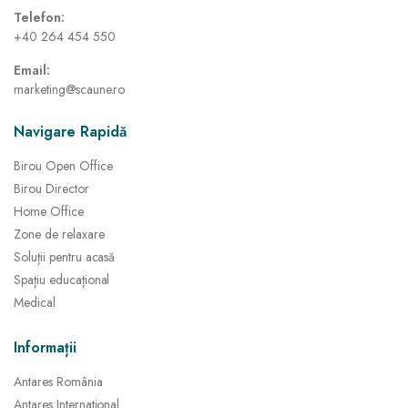
Telefon:
+40 264 454 550
Email:
marketing@scaune.ro
Navigare Rapidă
Birou Open Office
Birou Director
Home Office
Zone de relaxare
Soluții pentru acasă
Spațiu educațional
Medical
Informații
Antares România
Antares International