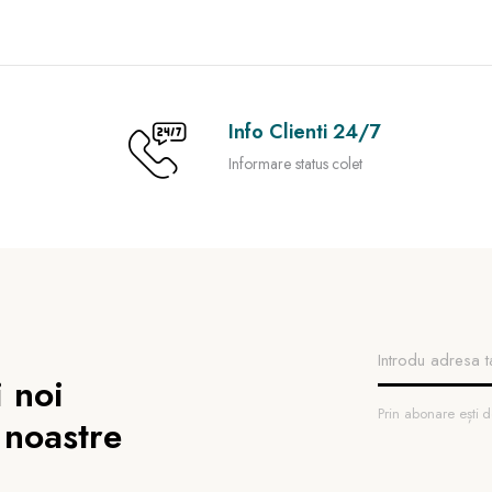
Info Clienti 24/7
Informare status colet
 noi
Prin abonare ești
 noastre