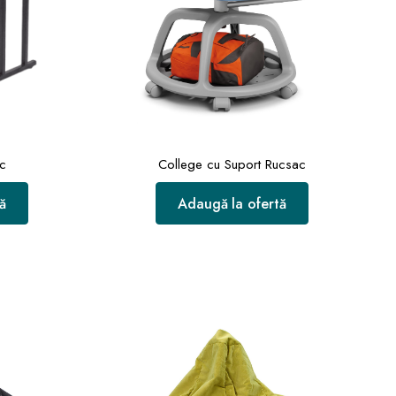
oc
College cu Suport Rucsac
ă
Adaugă la ofertă