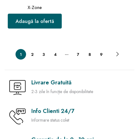
X-Zone
Adaugă la ofertă
…
1
2
3
4
7
8
9
Livrare Gratuită
2-3 zile în funcție de disponibilitate
Info Clienti 24/7
Informare status colet