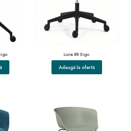
Ergo
Loria BR Ergo
ă
Adaugă la ofertă