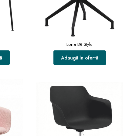
Loria BR Style
ă
Adaugă la ofertă