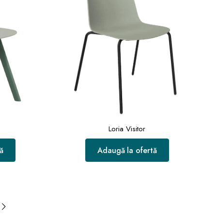
Loria Visitor
ă
Adaugă la ofertă