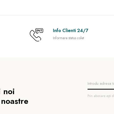
Info Clienti 24/7
Informare status colet
 noi
Prin abonare ești
 noastre