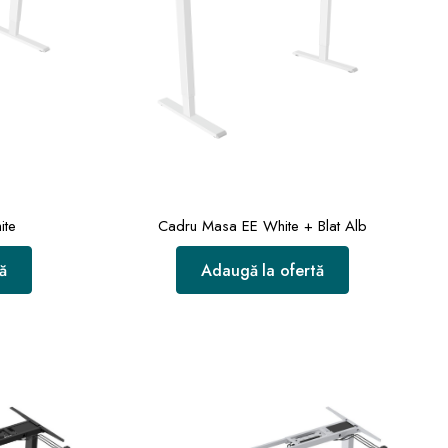
ite
Cadru Masa EE White + Blat Alb
ă
Adaugă la ofertă