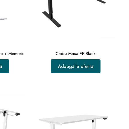
are + Memorie
Cadru Masa EE Black
ă
Adaugă la ofertă