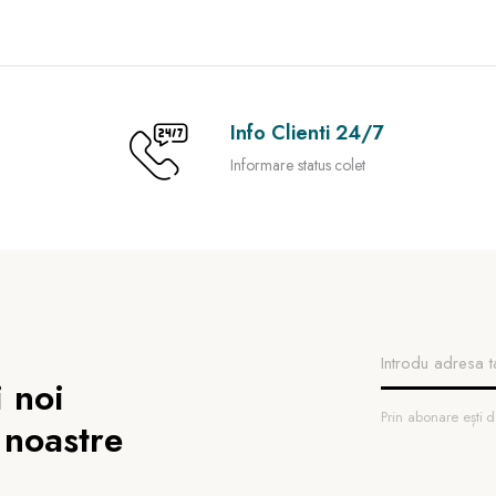
Info Clienti 24/7
Informare status colet
 noi
Prin abonare ești
 noastre