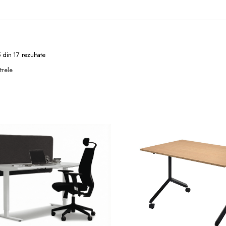
5 din 17 rezultate
trele