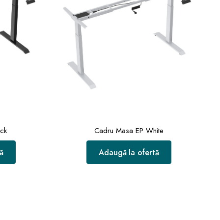
ck
Cadru Masa EP White
ă
Adaugă la ofertă