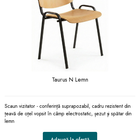
Taurus N Lemn
Scaun vizitator - conferință suprapozabil, cadru rezistent din
țeavă de oțel vopsit în câmp electrostatic, șezut și spătar din
lemn
Adaugă la ofertă