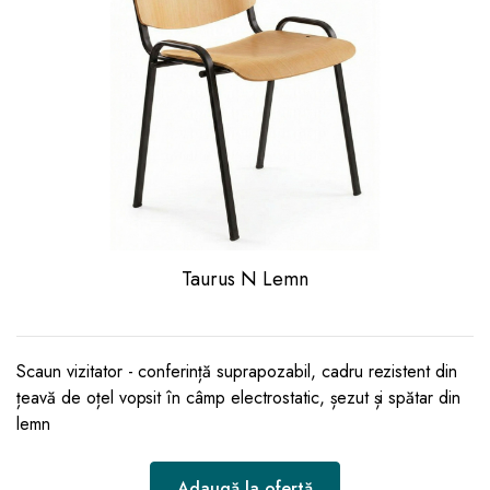
Taurus N Lemn
Scaun vizitator - conferință suprapozabil, cadru rezistent din
țeavă de oțel vopsit în câmp electrostatic, șezut și spătar din
lemn
Adaugă la ofertă