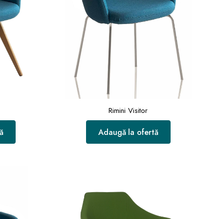
Rimini Visitor
ă
Adaugă la ofertă