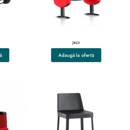
Jazz
ă
Adaugă la ofertă