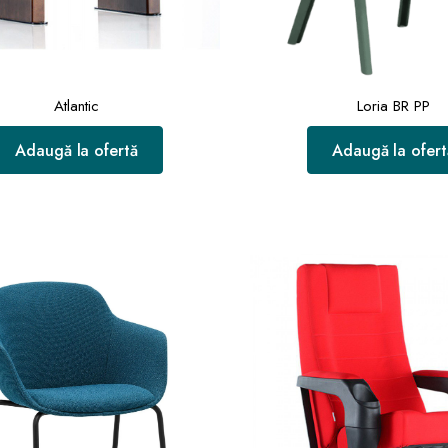
Atlantic
Loria BR PP
Adaugă la ofertă
Adaugă la ofert