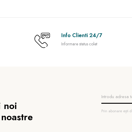
Info Clienti 24/7
Informare status colet
 noi
Prin abonare ești
 noastre