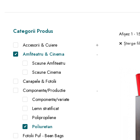
Categorii Produs
Afișez 1 - 1
Șterge fil
Accesorii & Cuiere
Amfiteatru & Cinema
Scaune Amfiteatru
Scaune Cinema
Canapele & Fotolii
Componente/Productie
Componente/variate
Lemn stratificat
Polipropilene
Poliuretan
Fotolii Puf - Bean Bags