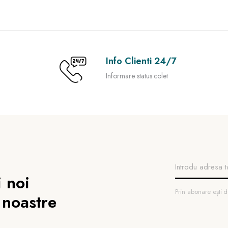
Info Clienti 24/7
Informare status colet
 noi
Prin abonare ești
 noastre