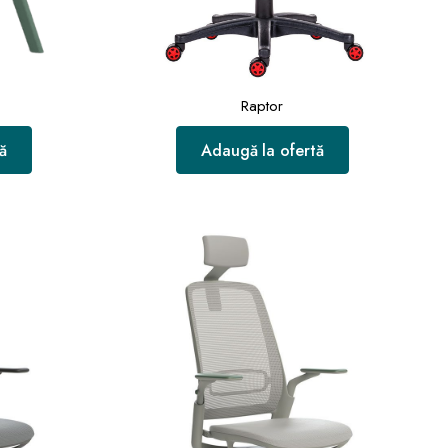
Raptor
ă
Adaugă la ofertă