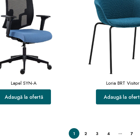
Lapel SYN-A
Loria BRT Visitor
Adaugă la ofertă
Adaugă la ofert
…
1
2
3
4
7