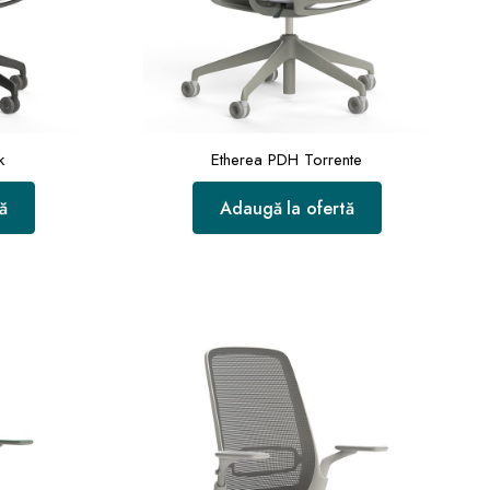
k
Etherea PDH Torrente
ă
Adaugă la ofertă