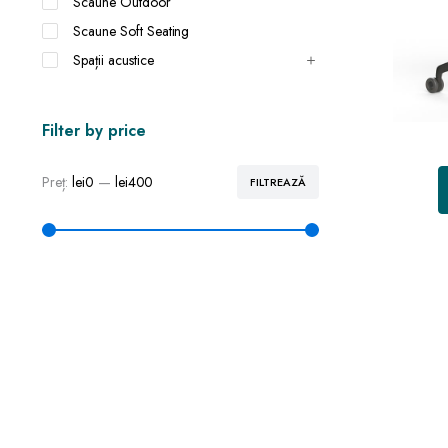
Scaune Outdoor
Scaune Soft Seating
Spații acustice
Filter by price
Preț:
lei0
—
lei400
FILTREAZĂ