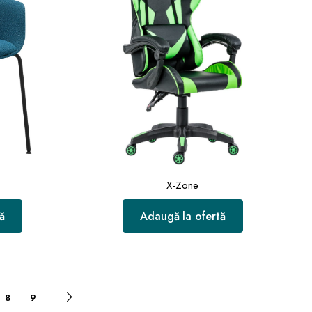
X-Zone
ă
Adaugă la ofertă
8
9