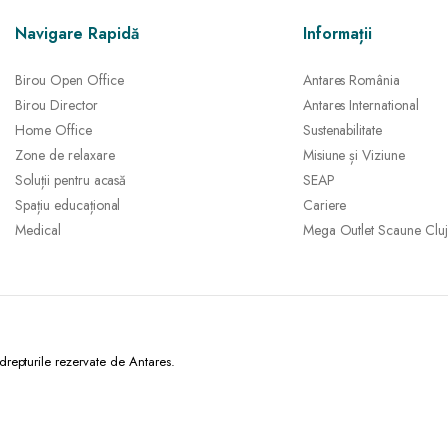
Navigare Rapidă
Informații
Birou Open Office
Antares România
Birou Director
Antares International
Home Office
Sustenabilitate
Zone de relaxare
Misiune și Viziune
Soluții pentru acasă
SEAP
Spațiu educațional
Cariere
Medical
Mega Outlet Scaune Cluj
epturile rezervate de Antares.