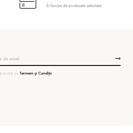
În funcție de produsele selectate
 de acord cu
Termeni și Condiții