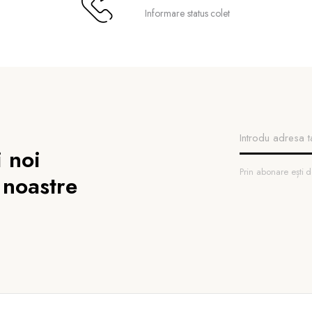
Informare status colet
 noi
Prin abonare ești
 noastre