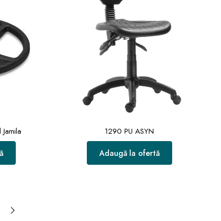
 Jamila
1290 PU ASYN
ă
Adaugă la ofertă