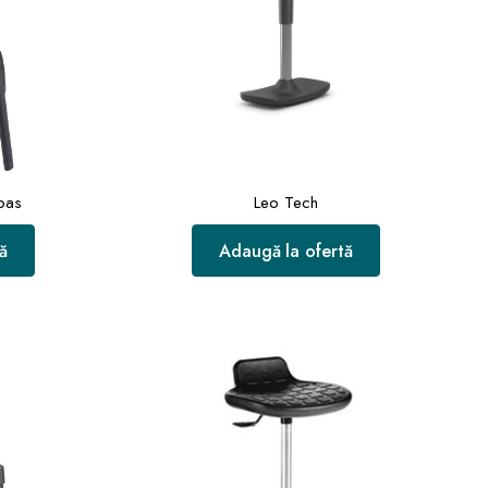
pas
Leo Tech
ă
Adaugă la ofertă