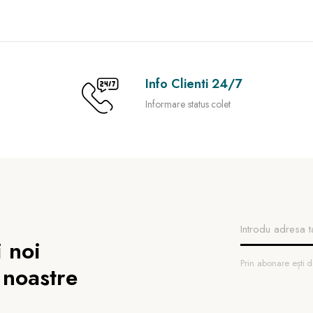
Info Clienti 24/7
Informare status colet
 noi
Prin abonare ești
 noastre