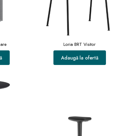
uare
Loria BRT Visitor
ă
Adaugă la ofertă