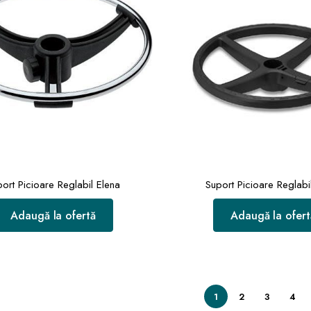
ort Picioare Reglabil Elena
Suport Picioare Reglabil
Adaugă la ofertă
Adaugă la ofert
1
2
3
4