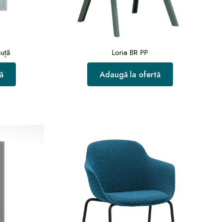
suță
Loria BR PP
ă
Adaugă la ofertă