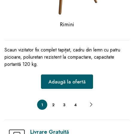
Rimini
Scaun vizitator fix complet tapițat, cadru din lemn cu patru
picioare, poliuretan rezistent la compactare, capacitate
portantă 120 kg.
Adaugă la ofertă
1
2
3
4
Livrare Gratuită