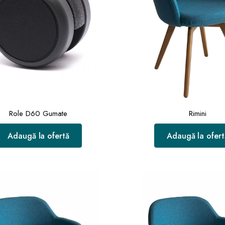
Role D60 Gumate
Rimini
Adaugă la ofertă
Adaugă la ofert