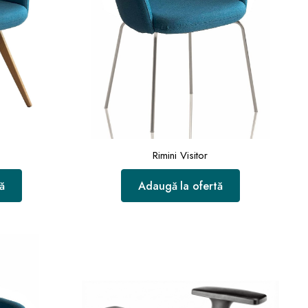
Rimini Visitor
ă
Adaugă la ofertă