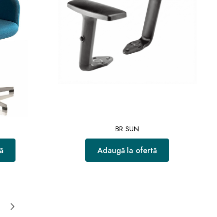
BR SUN
ă
Adaugă la ofertă