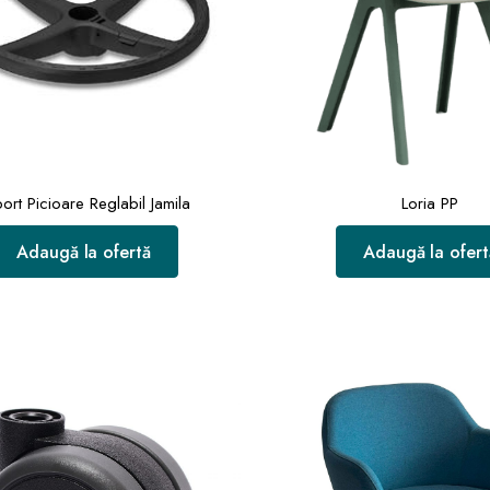
ort Picioare Reglabil Jamila
Loria PP
Adaugă la ofertă
Adaugă la ofert