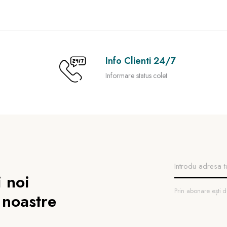
Info Clienti 24/7
Informare status colet
 noi
Prin abonare ești
 noastre