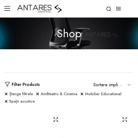
0
Shop
Filter Products
Șterge filtrele
Amfiteatru & Cinema
Mobilier Educational
Spații acustice