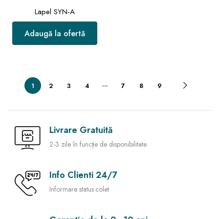
Lapel SYN-A
Adaugă la ofertă
…
1
2
3
4
7
8
9
Livrare Gratuită
2-3 zile în funcție de disponibilitate
Info Clienti 24/7
Informare status colet