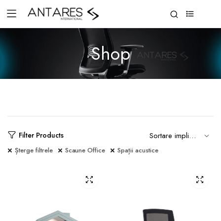
0
Shop
Filter Products
Șterge filtrele
Scaune Office
Spații acustice